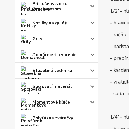
Príslušenstvo ku
krovinorezom
1/2"- hl
- hlavic
Kotlíky na guláš
- račňu
Grily
- nadst
Domácnosť a varenie
- prepín
- kardan
Stavebná technika
- vrati
Spojovací materiál
- sada b
Momentové kľúče
1/4"- hl
Polyfúzne zváračky
- hlavic