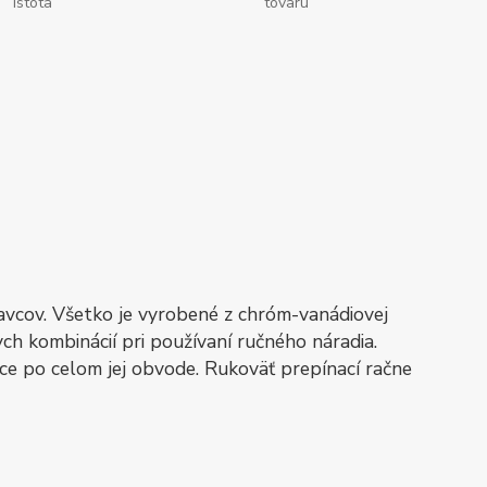
istota
tovaru
stavcov. Všetko je vyrobené z chróm-vanádiovej
h kombinácií pri používaní ručného náradia.
ice po celom jej obvode. Rukoväť prepínací račne