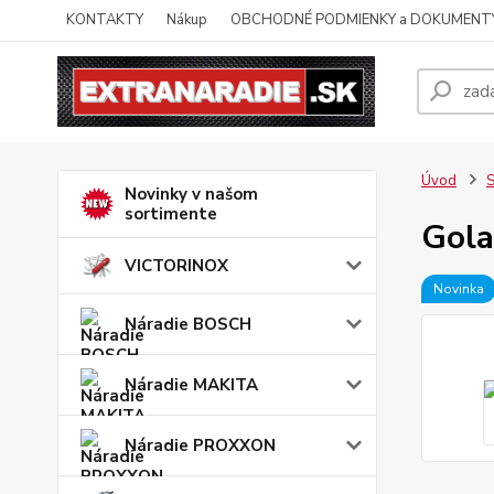
KONTAKTY
Nákup
OBCHODNÉ PODMIENKY a DOKUMENT
Úvod
S
Novinky v našom
sortimente
Gola
VICTORINOX
Novinka
Náradie BOSCH
Náradie MAKITA
Náradie PROXXON