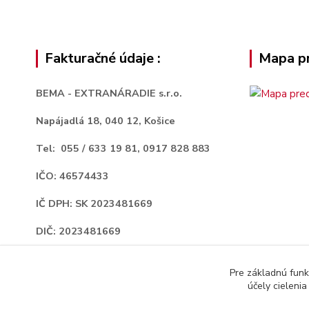
Fakturačné údaje :
Mapa pr
BEMA - EXTRANÁRADIE s.r.o.
Napájadlá 18,
040 12, Košice
Tel: 055 / 633 19 81, 0917 828 883
IČO: 46574433
IČ DPH: SK 2023481669
DIČ: 2023481669
Okresný súd Košice I, Oddiel : Sro,
Pre základnú funk
Vložka číslo : 29407/V
účely cieleni