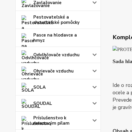
Zavlažovanie
Pestovateľské a
chovateľské pomôcky
Pasce na hlodavce a
Komple
hmyz
Odvlhčovače vzduchu
Sada hla
Ohrievače vzduchu
Ide o ro
SOLA
ocele a 
Preveden
SOUDAL
je graví
Príslušenstvo k
reťazovým pílam
Obsah s