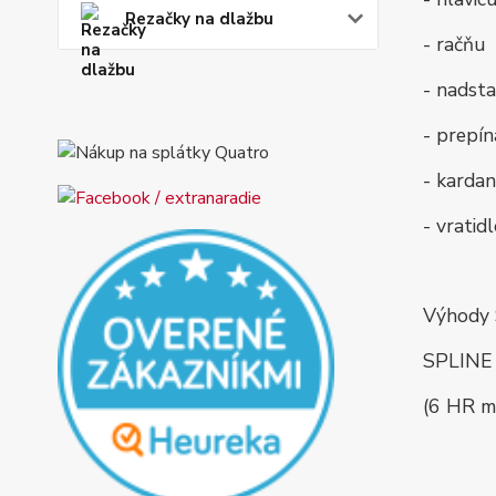
Rezačky na dlažbu
- račňu
- nadst
- prepín
- kardan
- vrati
Výhody 
SPLINE h
(6 HR m