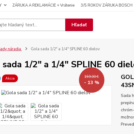
Y
ZÁRUKA A REKLAMÁCIE + Vrátenie
3/5 ROKOV ZÁRUKA BOSCH
Hľadať
ady náradia
Gola sada 1/2" a 1/4" SPLINE 60 dielov
 sada 1/2" a 1/4" SPLINE 60 die
GOL
159,00 €
Akcia
- 13 %
43S
Sada h
prepína
chróm-
možnos
Preved