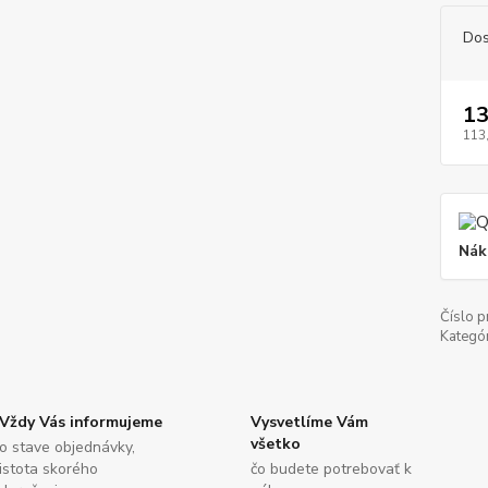
Dos
13
113
Nák
Číslo p
Kategór
Vždy Vás informujeme
Vysvetlíme Vám
všetko
o stave objednávky,
istota skorého
čo budete potrebovať k