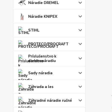
Náradie DREMEL
Náradie KNIPEX
STIHL
PROTECO/PROCRAFT
Príslušenstvo k
elektronáradiu
Sady náradia
Záhrada a les
Záhradné náradie ručné