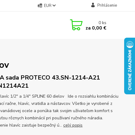
Prihlásenie
EUR
0
ks
za
0,00 €
lov
A sada PROTECO 43.SN-1214-A21
N1214A21
lavíc 1/2" a 1/4" SPLINE 60 dielov Ide o rozsiahlu kombináciu
cí račne, hlavíc, vratidla a nástavcov. Všetko je vyrobené z
vanádiovej ocele a ponúka tak svojim užívateľom komfort s
ťou rôznych kombinácií pri používaní ručného náradia.
enie hlavíc zaisťuje bezpečný ú...
celý popis