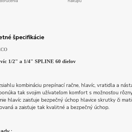
doručenia
nákupu
tné špecifikácie
víc 1/2" a 1/4" SPLINE 60 dielov
zsiahlu kombináciu prepínací račne, hlavíc, vratidla a ná
ponúka tak svojim užívateľom komfort s možnosťou rôznyc
ie hlavíc zaisťuje bezpečný úchop hlavice skrutky či mat
rovaná a zaisťuje tak kvalitné a bezpečný úchop.
ady :