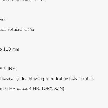
avec
acia rotačná račňa
dlo 110 mm
SPLINE :
lavica - jedna hlavica pre 5 druhov hláv skrutiek
m, 6 HR palce, 4 HR, TORX, XZN)