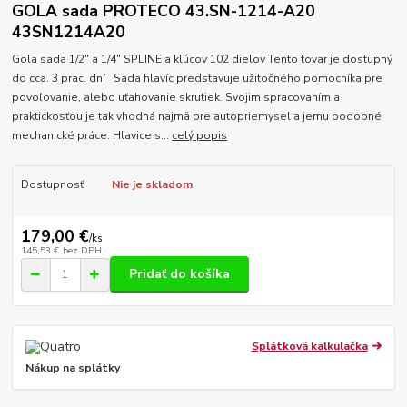
GOLA sada PROTECO 43.SN-1214-A20
43SN1214A20
Gola sada 1/2" a 1/4" SPLINE a klúcov 102 dielov Tento tovar je dostupný
do cca. 3 prac. dní Sada hlavíc predstavuje užitočného pomocníka pre
povoľovanie, alebo uťahovanie skrutiek. Svojim spracovaním a
praktickosťou je tak vhodná najmä pre autopriemysel a jemu podobné
mechanické práce. Hlavice s...
celý popis
Dostupnosť
Nie je skladom
179,00 €
/
ks
145,53 €
bez DPH
Pridať do košíka
Splátková kalkulačka
Nákup na splátky