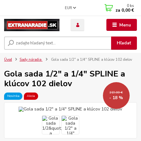
0
ks
EUR
za
0,00 €
Menu
Hľadať
Úvod
Sady náradia
Gola sada 1/2" a 1/4" SPLINE a klúcov 102 dielov
Gola sada 1/2" a 1/4" SPLINE a
klúcov 102 dielov
219,00 €
Novinka
Akcia
- 18 %