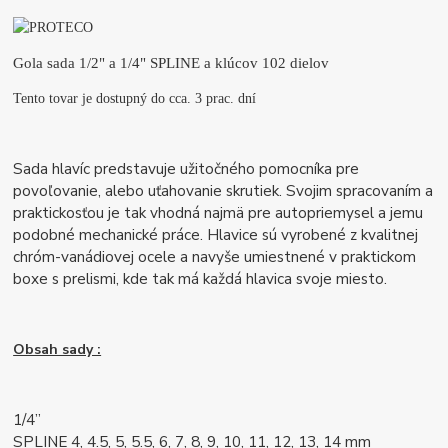
Gola sada 1/2" a 1/4" SPLINE a klúcov 102 dielov
Tento tovar je dostupný do cca. 3 prac. dní
Sada hlavíc predstavuje užitočného pomocníka pre
povoľovanie, alebo uťahovanie skrutiek. Svojim spracovaním a
praktickosťou je tak vhodná najmä pre autopriemysel a jemu
podobné mechanické práce. Hlavice sú vyrobené z kvalitnej
chróm-vanádiovej ocele a navyše umiestnené v praktickom
boxe s prelismi, kde tak má každá hlavica svoje miesto.
Obsah sady :
1/4”
SPLINE 4, 4.5, 5, 5.5, 6, 7, 8, 9, 10, 11, 12, 13, 14 mm