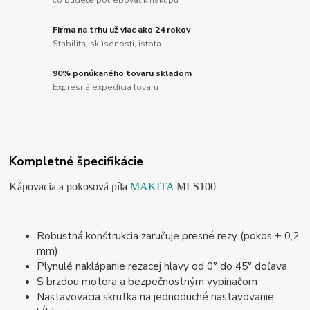
čo budete potrebovať k nákupu
Firma na trhu už viac ako 24 rokov
Stabilita, skúsenosti, istota
90% ponúkaného tovaru skladom
Expresná expedícia tovaru
Kompletné špecifikácie
Kápovacia a pokosová píla
MAKITA
MLS100
Robustná konštrukcia zaručuje presné rezy (pokos ± 0,2
mm)
Plynulé naklápanie rezacej hlavy od 0° do 45° doľava
S brzdou motora a bezpečnostným vypínačom
Nastavovacia skrutka na jednoduché nastavovanie