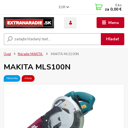
0
ks
EUR
za
0,00 €
Menu
Hľadať
Úvod
Náradie MAKITA
MAKITA MLS100N
MAKITA MLS100N
Novinka
Akcia