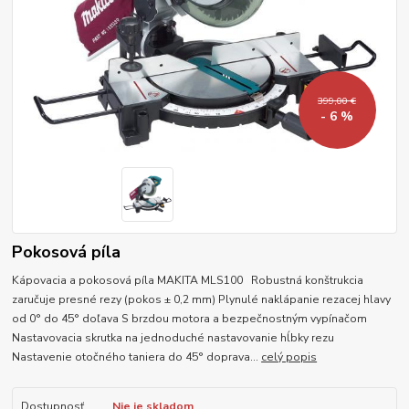
399,00 €
- 6 %
Pokosová píla
Kápovacia a pokosová píla MAKITA MLS100 Robustná konštrukcia
zaručuje presné rezy (pokos ± 0,2 mm) Plynulé naklápanie rezacej hlavy
od 0° do 45° doľava S brzdou motora a bezpečnostným vypínačom
Nastavovacia skrutka na jednoduché nastavovanie hĺbky rezu
Nastavenie otočného taniera do 45° doprava...
celý popis
Dostupnosť
Nie je skladom