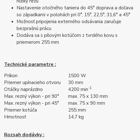
hĺbky rezu
Nastavenie otočného taniera do 45° doprava a doľava
so západkami v polohách pri 0°, 15°, 22,5°, 31,6° a 45°
Možnosť pripojenia externého odsávania zaručuje
bezprašnú prácu
Dodáva sa s pílovým kotúčom z tvrdého kovu s
priemerom 255 mm
Technické parametre :
Príkon
1500 W
Priemer upínacieho otvoru
30 mm
-1
Otáčky naprázdno
4200 min
Max. rezný výkon - pri 90°
max. 75 x 130 mm
Max. rezný výkon - pri 45°
max. 75 x 90 mm
Priemer kotúča
255 mm
Hmotnosť
14,7 kg
Rozsah dodávky :