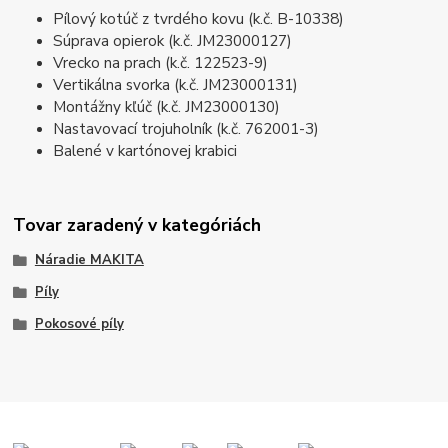
Pílový kotúč z tvrdého kovu (k.č. B-10338)
Súprava opierok (k.č. JM23000127)
Vrecko na prach (k.č. 122523-9)
Vertikálna svorka (k.č. JM23000131)
Montážny kľúč (k.č. JM23000130)
Nastavovací trojuholník (k.č. 762001-3)
Balené v kartónovej krabici
Tovar zaradený v kategóriách
Náradie MAKITA
Píly
Pokosové píly