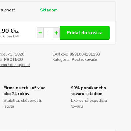
tupnosť
Skladom
,90 €
/
ks
Pridať do košíka
06 €
bez DPH
roduktu:
1820
EAN kód:
8591084101193
a:
PROTECO
Kategória:
Postrekovače
 cenu / dostupnosť
Firma na trhu už viac
90% ponúkaného
ako 24 rokov
tovaru skladom
Stabilita, skúsenosti,
Expresná expedícia
istota
tovaru