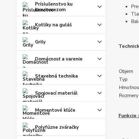
Príslušenstvo ku
Pre
krovinorezom
Tla
Bal
Kotlíky na guláš
Grily
Technick
Domácnosť a varenie
Objem
Stavebná technika
Typ
Hmotnos
Spojovací materiál
Rozmery
Momentové kľúče
Funkcie :
Polyfúzne zváračky