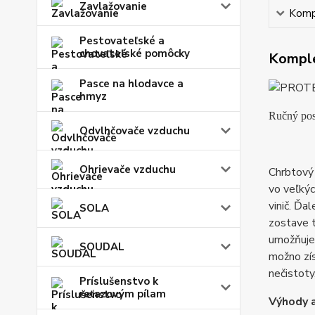
Zavlažovanie
Kompl
Pestovateľské a
chovateľské pomôcky
Komple
Pasce na hlodavce a
hmyz
Ručný po
Odvlhčovače vzduchu
Ohrievače vzduchu
Chrbtový
vo veľkýc
vinič. Ďa
SOLA
zostave 
umožňuje
SOUDAL
možno zís
nečistoty
Príslušenstvo k
reťazovým pílam
Výhody a