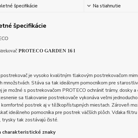
etné špecifikácie
Na stiahnutie
tné špecifikácie
strekovač
PROTECO GARDEN
16 l
 postrekovač je vysoko kvalitným tlakovým postrekovačom mimo
h množstvách. Stáva sa tak ideálnym pomocníkom pre starostlivo
lej je možné s postrekovačom PROTECO ochrániť trámy, dosky a ď
tesnenie sa tlakovanie postrekovače vykonáva veľmi jednoducho
 komfortné postrek aj v těžkopřístupných miestach. Zároveň mož
kať ideálneho pomocníka pre postrek väčších plôch. Vďaka filtr
, trysky tak zostávajú čisté.
 charakteristické znaky