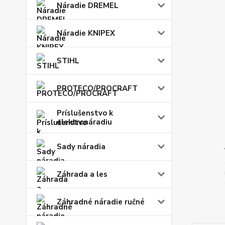
Náradie DREMEL
Náradie KNIPEX
STIHL
PROTECO/PROCRAFT
Príslušenstvo k
elektronáradiu
Sady náradia
Záhrada a les
Záhradné náradie ručné