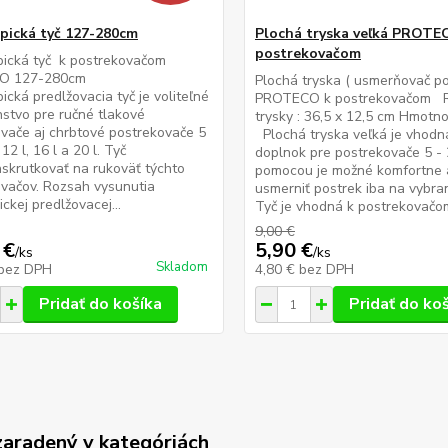
pická tyč 127-280cm
Plochá tryska veľká PROTE
postrekovačom
pická tyč k postrekovačom
O 127-280cm
Plochá tryska ( usmerňovač po
ická predlžovacia tyč je voliteľné
PROTECO k postrekovačom 
nstvo pre ručné tlakové
trysky : 36,5 x 12,5 cm Hmotno
vače aj chrbtové postrekovače 5
Plochá tryska veľká je vhodn
l, 12 l, 16 l a 20 l. Tyč
doplnok pre postrekovače 5 - 2
krutkovať na rukoväť týchto
pomocou je možné komfortne 
vačov. Rozsah vysunutia
usmerniť postrek iba na vybr
ckej predlžovacej...
Tyč je vhodná k postrekovačom 
9,00 €
 €
5,90 €
/
ks
/
ks
Skladom
bez DPH
4,80 €
bez DPH
Pridať do košíka
Pridať do ko
zaradený v kategóriách