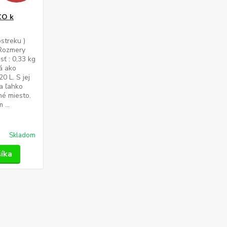
CO k
streku )
Rozmery
sť : 0,33 kg
á ako
0 L. S jej
a ľahko
ané miesto.
...
Skladom
šíka