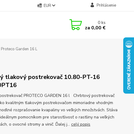
Prihlásenie
EUR
0
ks
za
0,00 €
Proteco Garden 16 L
ý tlakový postrekovač 10.80-PT-16
0PT16
 postrekovač PROTECO GARDEN 16 l Chrbtový postrekovač
oko kvalitným tlakovým postrekovačom mimoriadne vhodným
hodlné rozprašovanie kvapaliny vo veľkých množstvách. Stáva
 ideálnym pomocníkom pre starostlivosť o rastliny na veľkých
ch, o ovocné stromy a vinič. Ďalej j...
celý popis