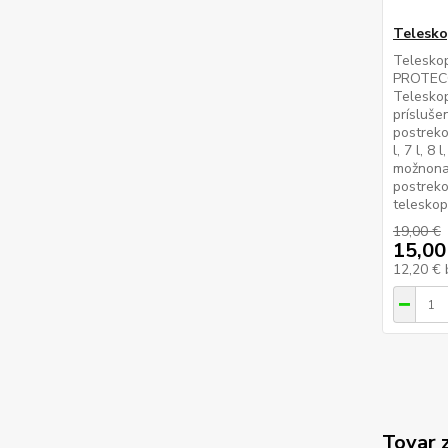
Telesko
Telesko
PROTEC
Teleskop
prísluše
postreko
l, 7 l, 8 
možnonas
postreko
teleskopi
19,00 €
15,00
12,20 €
Tovar 