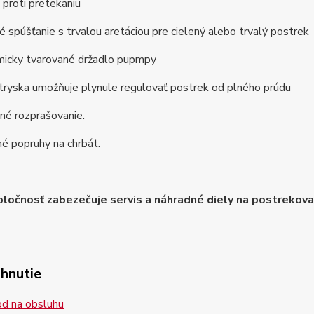
 proti pretekaniu
é spúšťanie s trvalou aretáciou pre cielený alebo trvalý postrek
micky tvarované držadlo pupmpy
tryska umožňuje plynule regulovať postrek od plného prúdu
né rozprašovanie.
é popruhy na chrbát.
ločnosť zabezečuje servis a náhradné diely na postreko
ahnutie
d na obsluhu