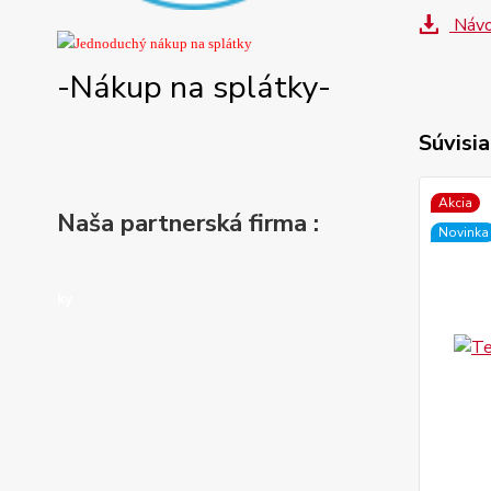
Návo
-Nákup na splátky-
Súvisia
Akcia
Naša partnerská firma :
Novinka
ky