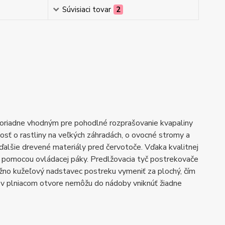
Súvisiaci tovar
2
riadne vhodným pre pohodlné rozprašovanie kvapaliny
sť o rastliny na veľkých záhradách, o ovocné stromy a
alšie drevené materiály pred červotoče. Vďaka kvalitnej
 pomocou ovládacej páky. Predlžovacia tyč postrekovače
no kužeľový nadstavec postreku vymeniť za plochý, čím
u v plniacom otvore nemôžu do nádoby vniknúť žiadne