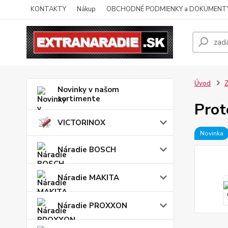
KONTAKTY
Nákup
OBCHODNÉ PODMIENKY a DOKUMENT
Úvod
Z
Novinky v našom
sortimente
Prot
VICTORINOX
Novinka
Náradie BOSCH
Náradie MAKITA
Náradie PROXXON