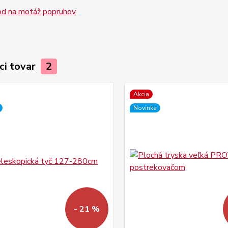
d na motáž popruhov
ci tovar
2
Akcia
Novinka
- 21 %