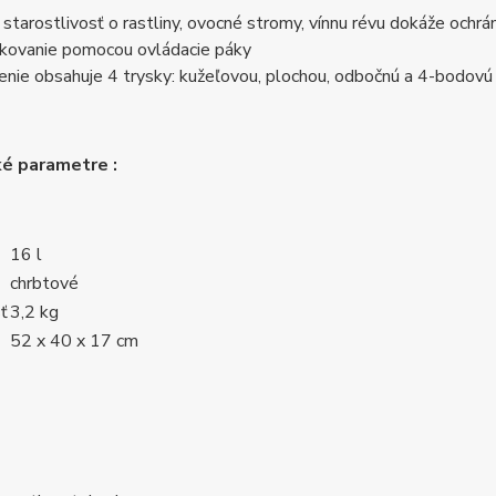
 starostlivosť o rastliny, ovocné stromy, vínnu révu dokáže ochrán
kovanie pomocou ovládacie páky
enie obsahuje 4 trysky: kužeľovou, plochou, odbočnú a 4-bodovú
é parametre :
16 l
chrbtové
ť
3,2 kg
52 x 40 x 17 cm