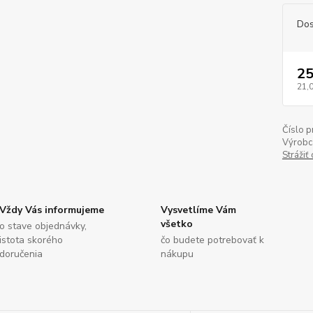
Dos
25
21,
Číslo p
Výrobc
Strážiť
Vždy Vás informujeme
Vysvetlíme Vám
všetko
o stave objednávky,
istota skorého
čo budete potrebovať k
doručenia
nákupu