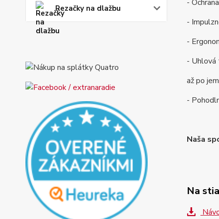
- Ochrana
Rezačky na dlažbu
- Impulzn
- Ergono
- Uhlová 
až po jem
- Pohodln
Naša spo
Na sti
Návo