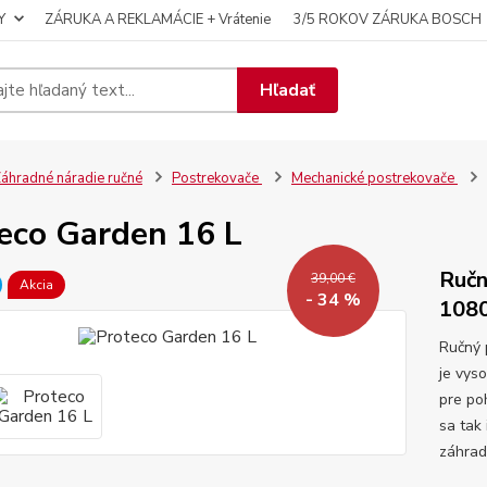
Y
ZÁRUKA A REKLAMÁCIE + Vrátenie
3/5 ROKOV ZÁRUKA BOSCH
Hľadať
áhradné náradie ručné
Postrekovače
Mechanické postrekovače
eco Garden 16 L
Ručn
39,00 €
Akcia
- 34 %
108
Ručný
je vys
pre po
sa tak
záhradá