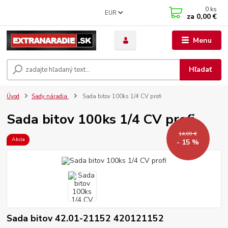
0
ks
EUR
za
0,00 €
Menu
Hľadať
Úvod
Sady náradia
Sada bitov 100ks 1/4 CV profi
Sada bitov 100ks 1/4 CV profi
14,00 €
Akcia
- 15 %
Sada bitov 42.01-21152 420121152