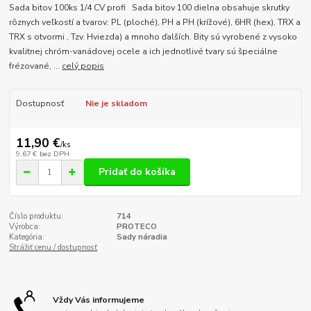
Sada bitov 100ks 1/4 CV profi Sada bitov 100 dielna obsahuje skrutky
rôznych veľkostí a tvarov: PL (ploché), PH a PH (krížové), 6HR (hex), TRX a
TRX s otvormi , Tzv. Hviezda) a mnoho ďalších. Bity sú vyrobené z vysoko
kvalitnej chróm-vanádovej ocele a ich jednotlivé tvary sú špeciálne
frézované, ...
celý popis
Dostupnosť
Nie je skladom
11,90 €
/
ks
9,67 €
bez DPH
Pridať do košíka
Číslo produktu:
714
Výrobca:
PROTECO
Kategória:
Sady náradia
Strážiť cenu / dostupnosť
Vždy Vás informujeme