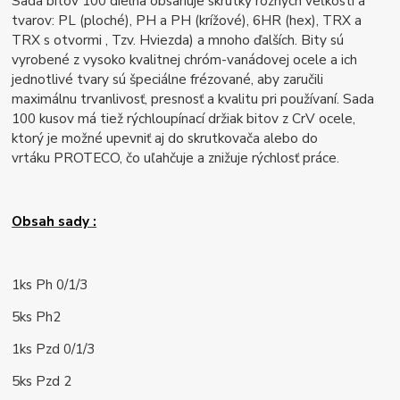
Sada bitov 100 dielna obsahuje skrutky rôznych veľkostí a
tvarov: PL (ploché), PH a PH (krížové), 6HR (hex), TRX a
TRX s otvormi
, Tzv. Hviezda) a mnoho ďalších.
Bity sú
vyrobené z vysoko kvalitnej chróm-vanádovej ocele a ich
jednotlivé tvary sú špeciálne frézované, aby zaručili
maximálnu trvanlivosť, presnosť a kvalitu pri používaní.
Sada
100 kusov má tiež rýchloupínací držiak bitov z CrV ocele,
ktorý je možné upevniť aj do skrutkovača alebo do
vrtáku PROTECO, čo uľahčuje a znižuje rýchlosť práce.
Obsah sady :
1ks Ph 0/1/3
5ks Ph2
1ks Pzd 0/1/3
5ks Pzd 2