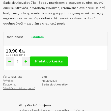
Sada skrutkovačov 7 ks Sada v praktickom plastovom puzdre, kovový
driek skrutkovača je vyrobený z kvalitnej chromvanadiové ocele, kalený
hrot je magnetický, kombinácia polypropylénu a gumy na rukoväti a jej
ergonomický tvar zaručuje dobré antišmykové vlastnosti a dobrú
odolnosť voči mazadlám a che...
celý popis
Dostupnosť
Skladom
10,90 €
/
ks
8,86 €
bez DPH
Pridať do košíka
Číslo produktu:
728
Výrobca:
FIELDWIDE
Kategória:
Sada skrutkovačov
Strážiť cenu / dostupnosť
Vždy Vás informujeme
o stave objednávky, istota skorého doručenia