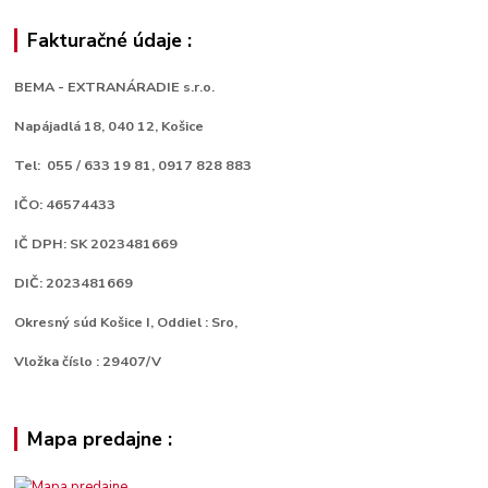
Fakturačné údaje :
BEMA - EXTRANÁRADIE s.r.o.
Napájadlá 18,
040 12, Košice
Tel: 055 / 633 19 81, 0917 828 883
IČO: 46574433
IČ DPH: SK 2023481669
DIČ: 2023481669
Okresný súd Košice I, Oddiel : Sro,
Vložka číslo : 29407/V
Mapa predajne :