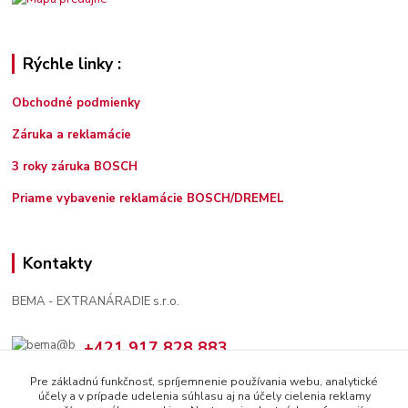
Rýchle linky :
Obchodné podmienky
Záruka a reklamácie
3 roky záruka BOSCH
Priame vybavenie reklamácie BOSCH/DREMEL
Kontakty
BEMA - EXTRANÁRADIE s.r.o.
+421 917 828 883
7:30 - 12:00, 13:00 - 16:00
Pre základnú funkčnosť, spríjemnenie používania webu, analytické
účely a v prípade udelenia súhlasu aj na účely cielenia reklamy
bema@bema.sk