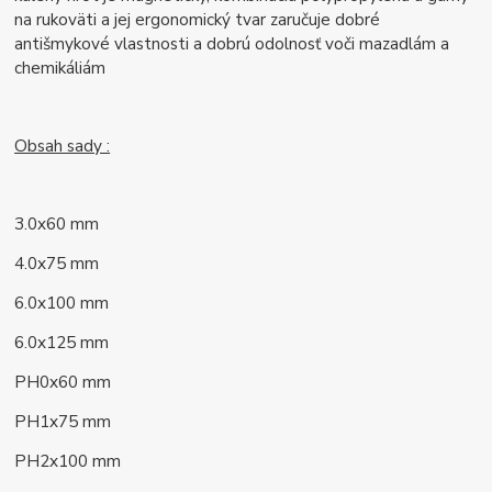
na rukoväti a jej ergonomický tvar zaručuje dobré
antišmykové vlastnosti a dobrú odolnosť voči mazadlám a
chemikáliám
Obsah sady :
3.0x60 mm
4.0x75 mm
6.0x100 mm
6.0x125 mm
PH0x60 mm
PH1x75 mm
PH2x100 mm