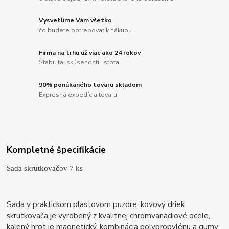
Vysvetlíme Vám všetko
čo budete potrebovať k nákupu
Firma na trhu už viac ako 24 rokov
Stabilita, skúsenosti, istota
90% ponúkaného tovaru skladom
Expresná expedícia tovaru
Kompletné špecifikácie
Sada skrutkovačov 7 ks
Sada v praktickom plastovom puzdre, kovový driek
skrutkovača je vyrobený z kvalitnej chromvanadiové ocele,
kalený hrot je magnetický, kombinácia polypropylénu a gumy