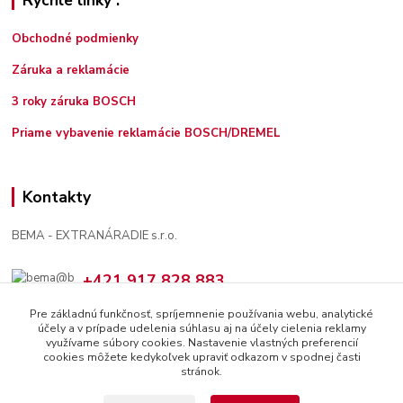
Rýchle linky :
Obchodné podmienky
Záruka a reklamácie
3 roky záruka BOSCH
Priame vybavenie reklamácie BOSCH/DREMEL
Kontakty
BEMA - EXTRANÁRADIE s.r.o.
+421 917 828 883
7:30 - 12:00, 13:00 - 16:00
Pre základnú funkčnosť, spríjemnenie používania webu, analytické
účely a v prípade udelenia súhlasu aj na účely cielenia reklamy
bema@bema.sk
využívame súbory cookies. Nastavenie vlastných preferencií
cookies môžete kedykoľvek upraviť odkazom v spodnej časti
stránok.