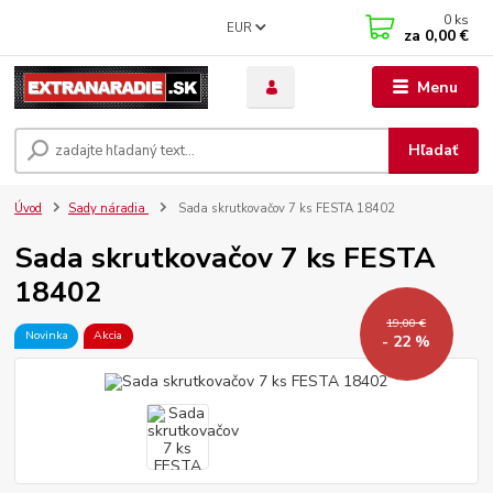
0
ks
EUR
za
0,00 €
Menu
Hľadať
Úvod
Sady náradia
Sada skrutkovačov 7 ks FESTA 18402
Sada skrutkovačov 7 ks FESTA
18402
19,00 €
Novinka
Akcia
- 22 %