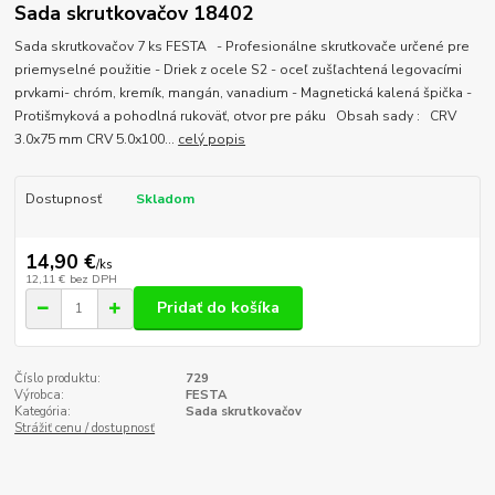
Sada skrutkovačov 18402
Sada skrutkovačov 7 ks FESTA - Profesionálne skrutkovače určené pre
priemyselné použitie - Driek z ocele S2 - oceľ zušľachtená legovacími
prvkami- chróm, kremík, mangán, vanadium - Magnetická kalená špička -
Protišmyková a pohodlná rukoväť, otvor pre páku Obsah sady : CRV
3.0x75 mm CRV 5.0x100...
celý popis
Dostupnosť
Skladom
14,90 €
/
ks
12,11 €
bez DPH
Pridať do košíka
Číslo produktu:
729
Výrobca:
FESTA
Kategória:
Sada skrutkovačov
Strážiť cenu / dostupnosť