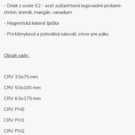
- Driek z ocele S2 - oceľ zušľachtená legovacími prvkami-
chróm, kremík, mangán, vanadium
- Magnetická kalená špička
- Protišmyková a pohodlná rukoväť, otvor pre páku
Obsah sady :
CRV 3.0x75 mm
CRV 5.0x100 mm
CRV 6.0x175 mm
CRV PH0
CRV PH1
CRV PH2