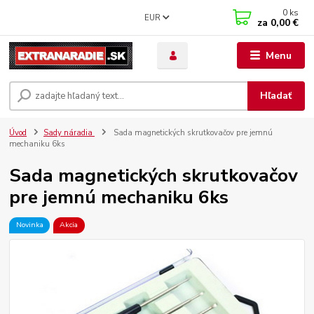
0
ks
EUR
za
0,00 €
Menu
Hľadať
Úvod
Sady náradia
Sada magnetických skrutkovačov pre jemnú
mechaniku 6ks
Sada magnetických skrutkovačov
pre jemnú mechaniku 6ks
Novinka
Akcia