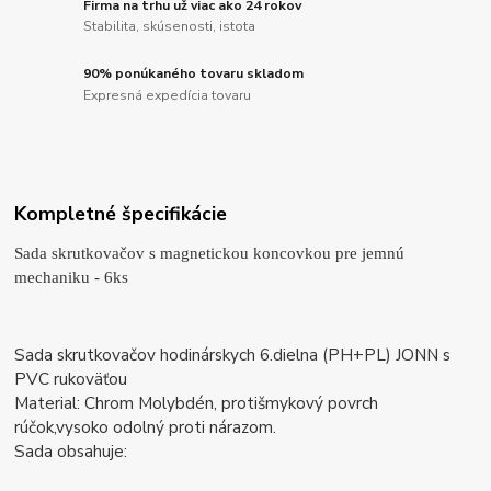
Firma na trhu už viac ako 24 rokov
Stabilita, skúsenosti, istota
90% ponúkaného tovaru skladom
Expresná expedícia tovaru
Kompletné špecifikácie
Sada skrutkovačov s magnetickou koncovkou pre jemnú
mechaniku - 6ks
Sada skrutkovačov hodinárskych 6.dielna (PH+PL) JONN s
PVC rukoväťou
Material: Chrom Molybdén, protišmykový povrch
rúčok,vysoko odolný proti nárazom.
Sada obsahuje: