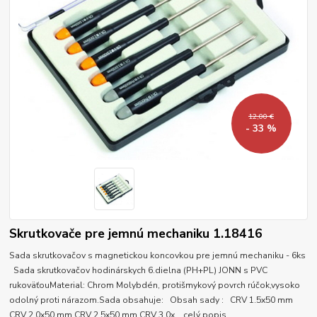
12,00 €
- 33 %
Skrutkovače pre jemnú mechaniku 1.18416
Sada skrutkovačov s magnetickou koncovkou pre jemnú mechaniku - 6ks
Sada skrutkovačov hodinárskych 6.dielna (PH+PL) JONN s PVC
rukoväťouMaterial: Chrom Molybdén, protišmykový povrch rúčok,vysoko
odolný proti nárazom.Sada obsahuje: Obsah sady : CRV 1.5x50 mm
CRV 2.0x50 mm CRV 2.5x50 mm CRV 3.0x...
celý popis