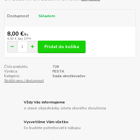
Dostupnosť
Skladom
8,00 €
/
ks
6,50 €
bez DPH
Pridať do košíka
Číslo produktu:
726
Výrobca:
FESTA
Kategória:
Sada skrutkovačov
Strážiť cenu / dostupnosť
Vždy Vás informujeme
o stave objednávky, istota skorého doručenia
Vysvetlíme Vám všetko
čo budete potrebovať k nákupu