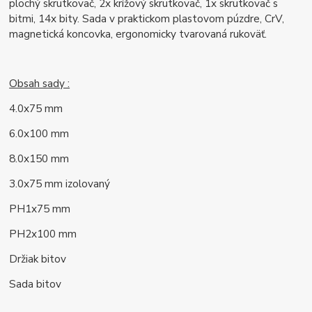
plochý skrutkovač, 2x krížový skrutkovač, 1x skrutkovač s
bitmi, 14x bity. Sada v praktickom plastovom púzdre, CrV,
magnetická koncovka, ergonomicky tvarovaná rukoväť.
Obsah sady :
4.0x75 mm
6.0x100 mm
8.0x150 mm
3.0x75 mm izolovaný
PH1x75 mm
PH2x100 mm
Držiak bitov
Sada bitov