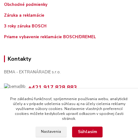
Obchodné podmienky
Záruka a reklamácie
3 roky záruka BOSCH
Priame vybavenie reklamácie BOSCH/DREMEL
Kontakty
BEMA - EXTRANÁRADIE s.r.o.
+421 917 828 883
7:30 - 12:00, 13:00 - 16:00
Pre základnú funkčnosť, spríjemnenie používania webu, analytické
účely a v prípade udelenia súhlasu aj na účely cielenia reklamy
bema@bema.sk
využívame súbory cookies. Nastavenie vlastných preferencií
cookies môžete kedykoľvek upraviť odkazom v spodnej časti
stránok.
Súhlasím
Nastavenia