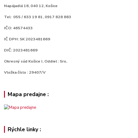
Napájadlá 18,
040 12, Košice
Tel: 055 / 633 19 81, 0917 828 883
IČO: 46574433
IČ DPH: SK 2023481669
DIČ: 2023481669
Okresný súd Košice I, Oddiel : Sro,
Vložka číslo : 29407/V
Mapa predajne :
Rýchle linky :