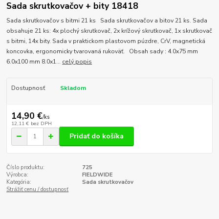
Sada skrutkovačov + bity 18418
Sada skrutkovačov s bitmi 21 ks Sada skrutkovačov a bitov 21 ks. Sada
obsahuje 21 ks: 4x plochý skrutkovač, 2x krížový skrutkovač, 1x skrutkovač
s bitmi, 14x bity. Sada v praktickom plastovom púzdre, CrV, magnetická
koncovka, ergonomicky tvarovaná rukoväť. Obsah sady : 4.0x75 mm
6.0x100 mm 8.0x1...
celý popis
Dostupnosť
Skladom
14,90 €
/
ks
12,11 €
bez DPH
Pridať do košíka
Číslo produktu:
725
Výrobca:
FIELDWIDE
Kategória:
Sada skrutkovačov
Strážiť cenu / dostupnosť