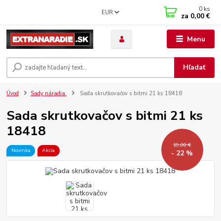
0
ks
EUR
za
0,00 €
Menu
Hľadať
Úvod
Sady náradia
Sada skrutkovačov s bitmi 21 ks 18418
Sada skrutkovačov s bitmi 21 ks
18418
19,00 €
Novinka
Akcia
- 22 %