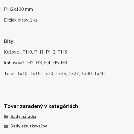
PH2x100 mm
Držiak bitov 1 ks
Bity :
Krížové : PH0, PH1, PH2, PH3
Imbusové : H2, H3, H4, H5, H6
Torx : Tx10, Tx15, Tx20, Tx25, Tx27, Tx30, Tx40
Tovar zaradený v kategóriách
Sady náradia
Sady skrutkovačov