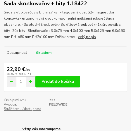
Sada skrutkovačov + bity 1.18422
Sada skrutkovačov s bitmi 27 ks - legovaná ocel S2- magnetická
koncovka- ergonomická dvoukomponentní měkčená rukojeť Sada
obsahuje: - 3x plochý šroubovák- 3x křížový šroubovák- 1x šrobovák s
bity- 20x bity Skrutkovače : 3.0x75 mm 4.0x100 mm 5.0x125 mm 6.0x150
mm PH1x80 mm PH2x100 mm Držiak bitov...
celý popis
Dostupnosť
Skladom
22,90 €
/
ks
18,62 €
bez DPH
Pridať do košíka
Číslo produktu:
727
Výrobca:
FIELDWIDE
Strážiť cenu / dostupnosť
Vždy Vás informujeme