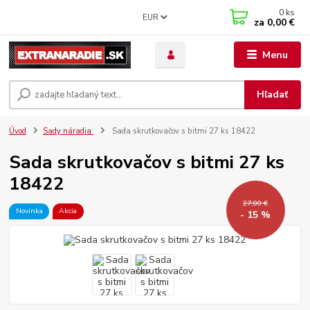
0
ks
EUR
za
0,00 €
Menu
Hľadať
Úvod
Sady náradia
Sada skrutkovačov s bitmi 27 ks 18422
Sada skrutkovačov s bitmi 27 ks
18422
27,00 €
Novinka
Akcia
- 15 %