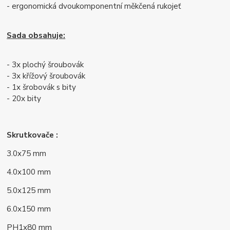
- ergonomická dvoukomponentní měkčená rukojeť
Sada obsahuje:
- 3x plochý šroubovák
- 3x křížový šroubovák
- 1x šrobovák s bity
- 20x bity
Skrutkovače :
3.0x75 mm
4.0x100 mm
5.0x125 mm
6.0x150 mm
PH1x80 mm