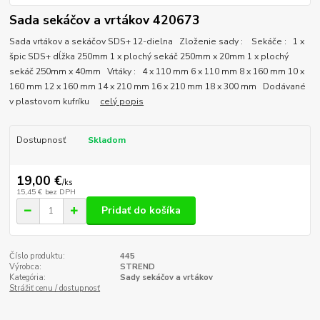
Sada sekáčov a vrtákov 420673
Sada vrtákov a sekáčov SDS+ 12-dielna Zloženie sady : Sekáče : 1 x
špic SDS+ dĺžka 250mm 1 x plochý sekáč 250mm x 20mm 1 x plochý
sekáč 250mm x 40mm Vrtáky : 4 x 110 mm 6 x 110 mm 8 x 160 mm 10 x
160 mm 12 x 160 mm 14 x 210 mm 16 x 210 mm 18 x 300 mm Dodávané
v plastovom kufríku
celý popis
Dostupnosť
Skladom
19,00 €
/
ks
15,45 €
bez DPH
Pridať do košíka
Číslo produktu:
445
Výrobca:
STREND
Kategória:
Sady sekáčov a vrtákov
Strážiť cenu / dostupnosť