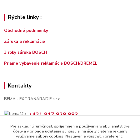
Rýchle linky :
Obchodné podmienky
Záruka a reklamácie
3 roky záruka BOSCH
Priame vybavenie reklamácie BOSCH/DREMEL
Kontakty
BEMA - EXTRANÁRADIE s.r.o.
+421 917 828 883
7:30 - 12:00, 13:00 - 16:00
Pre základnú funkčnosť, spríjemnenie používania webu, analytické
účely a v prípade udelenia súhlasu aj na účely cielenia reklamy
bema@bema.sk
využívame súbory cookies. Nastavenie vlastných preferencií