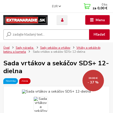
0
ks
EUR
za
0,00 €
Menu
Hľadať
Úvod
Sady náradia
Sady sekáčov a vrtákov
Vrtáky a sekáče do
betónu a kameňa
Sada vrtákov a sekáčov SDS+ 12-dielna
Sada vrtákov a sekáčov SDS+ 12-
dielna
30,00 €
Novinka
Akcia
- 37 %