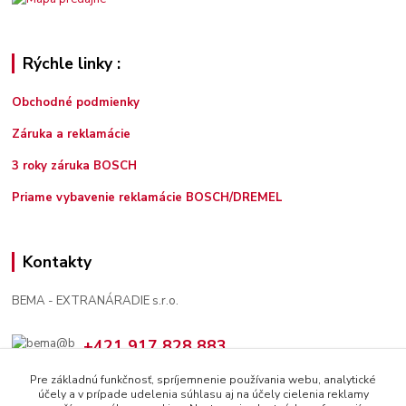
Rýchle linky :
Obchodné podmienky
Záruka a reklamácie
3 roky záruka BOSCH
Priame vybavenie reklamácie BOSCH/DREMEL
Kontakty
BEMA - EXTRANÁRADIE s.r.o.
+421 917 828 883
7:30 - 12:00, 13:00 - 16:00
Pre základnú funkčnosť, spríjemnenie používania webu, analytické
účely a v prípade udelenia súhlasu aj na účely cielenia reklamy
bema@bema.sk