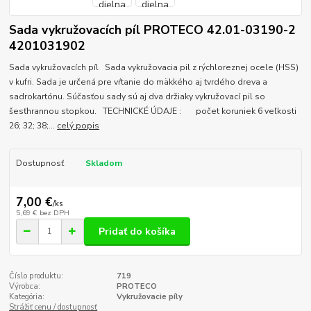
Sada vykružovacích píl PROTECO 42.01-03190-2
4201031902
Sada vykružovacích píl Sada vykružovacia pil z rýchloreznej ocele (HSS)
v kufri. Sada je určená pre vŕtanie do mäkkého aj tvrdého dreva a
sadrokartónu. Súčasťou sady sú aj dva držiaky vykružovací pil so
šesťhrannou stopkou. TECHNICKÉ ÚDAJE : počet koruniek 6 veľkosti
26; 32; 38;...
celý popis
Dostupnosť
Skladom
7,00 €
/
ks
5,69 €
bez DPH
Pridať do košíka
Číslo produktu:
719
Výrobca:
PROTECO
Kategória:
Vykružovacie píly
Strážiť cenu / dostupnosť