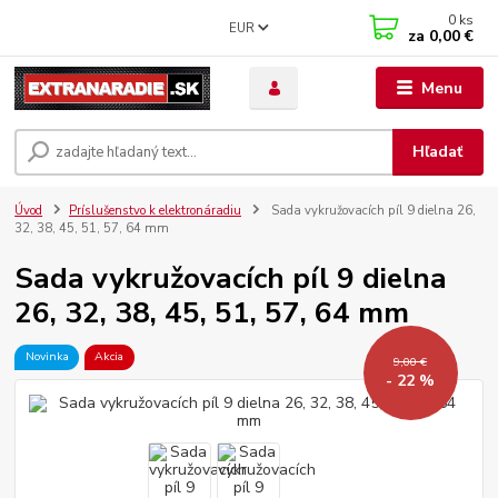
0
ks
EUR
za
0,00 €
Menu
Hľadať
Úvod
Príslušenstvo k elektronáradiu
Sada vykružovacích píl 9 dielna 26,
32, 38, 45, 51, 57, 64 mm
Sada vykružovacích píl 9 dielna
26, 32, 38, 45, 51, 57, 64 mm
Novinka
Akcia
9,00 €
- 22 %