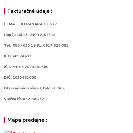
Fakturačné údaje :
BEMA - EXTRANÁRADIE s.r.o.
Napájadlá 18,
040 12, Košice
Tel: 055 / 633 19 81, 0917 828 883
IČO: 46574433
IČ DPH: SK 2023481669
DIČ: 2023481669
Okresný súd Košice I, Oddiel : Sro,
Vložka číslo : 29407/V
Mapa predajne :