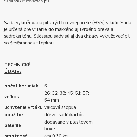
Sada vykružovacích píl
Sada vykružovacia pil z rýchloreznej ocele (HSS) v kufri. Sada
je určená pre vŕtanie do mäkkého aj tvrdého dreva a
sadrokartónu. Súčasťou sady sú aj dva držiaky vykružovací pil
so šesťhrannou stopkou.
TECHNICKÉ
ÚDAJE :
počet koruniek
6
26; 32; 38; 45; 51; 57;
veľkosti
64 mm
uchytenie vrtáku
valcová stopka
použitie
drevo, sadrokartón
dodávané v plastovom
balenie
boxe
hmotnosť
cca 0,30 kg