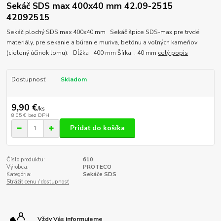
Sekáč SDS max 400x40 mm 42.09-2515
42092515
Sekáč plochý SDS max 400x40 mm Sekáč špice SDS-max pre trvdé
materiály, pre sekanie a búranie muriva, betónu a voľných kameňov
(cielený účinok lomu). Dĺžka : 400 mm Šírka : 40 mm
celý popis
Dostupnosť
Skladom
9,90 €
/
ks
8,05 €
bez DPH
Pridať do košíka
Číslo produktu:
610
Výrobca:
PROTECO
Kategória:
Sekáče SDS
Strážiť cenu / dostupnosť
Vždy Vás informujeme