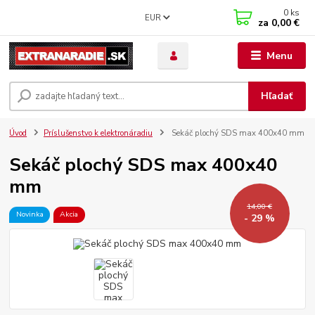
0
ks
EUR
za
0,00 €
Menu
Hľadať
Úvod
Príslušenstvo k elektronáradiu
Sekáč plochý SDS max 400x40 mm
Sekáč plochý SDS max 400x40
mm
14,00 €
Novinka
Akcia
- 29 %