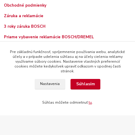
Obchodné podmienky
Záruka a reklamácie
3 roky záruka BOSCH
Priame vybavenie reklamácie BOSCH/DREMEL
Pre základnú funkčnosť, spríjemnenie používania webu, analytické
účely a v prípade udelenia súhlasu aj na účely cielenia reklamy
Kontakty
využívame súbory cookies. Nastavenie vlastných preferencií
cookies môžete kedykoľvek upraviť odkazom v spodnej časti
BEMA - EXTRANÁRADIE s.r.o.
stránok.
Súhlasím
Nastavenia
+421 917 828 883
7:30 - 12:00, 13:00 - 16:00
Súhlas môžete odmietnuť
tu
.
bema@bema.sk