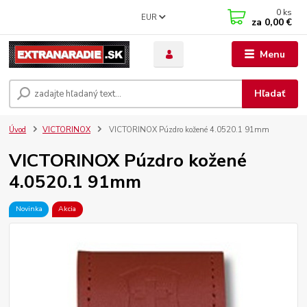
0
ks
EUR
za
0,00 €
Menu
Hľadať
Úvod
VICTORINOX
VICTORINOX Púzdro kožené 4.0520.1 91mm
VICTORINOX Púzdro kožené
4.0520.1 91mm
Novinka
Akcia