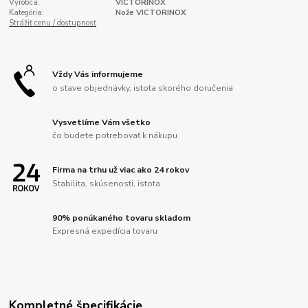
Výrobca:
VICTORINOX
Kategória:
Nože VICTORINOX
Strážiť cenu / dostupnosť
Vždy Vás informujeme
o stave objednávky, istota skorého doručenia
Vysvetlíme Vám všetko
čo budete potrebovať k nákupu
Firma na trhu už viac ako 24 rokov
Stabilita, skúsenosti, istota
90% ponúkaného tovaru skladom
Expresná expedícia tovaru
Kompletné špecifikácie