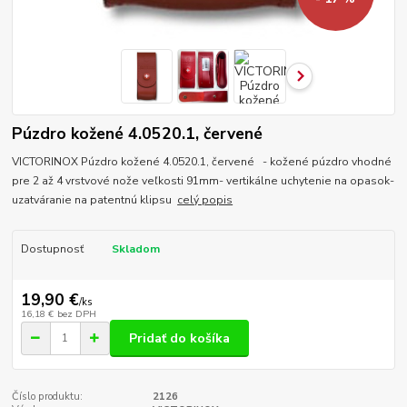
Púzdro kožené 4.0520.1, červené
VICTORINOX Púzdro kožené 4.0520.1, červené - kožené púzdro vhodné
pre 2 až 4 vrstvové nože veľkosti 91mm- vertikálne uchytenie na opasok-
uzatváranie na patentnú klipsu
celý popis
Dostupnosť
Skladom
19,90 €
/
ks
16,18 €
bez DPH
Pridať do košíka
Číslo produktu:
2126