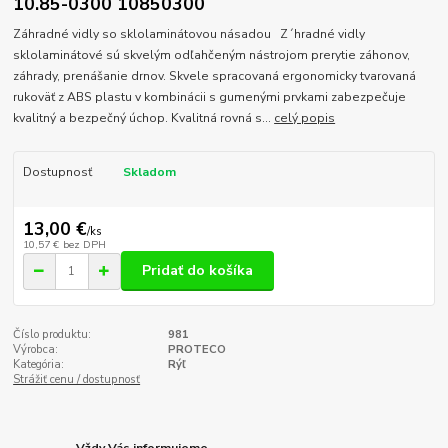
10.85-0300 10850300
Záhradné vidly so sklolaminátovou násadou Z´hradné vidly
sklolaminátové sú skvelým odľahčeným nástrojom prerytie záhonov,
záhrady, prenášanie drnov. Skvele spracovaná ergonomicky tvarovaná
rukoväť z ABS plastu v kombinácii s gumenými prvkami zabezpečuje
kvalitný a bezpečný úchop. Kvalitná rovná s...
celý popis
Dostupnosť
Skladom
13,00 €
/
ks
10,57 €
bez DPH
Pridať do košíka
Číslo produktu:
981
Výrobca:
PROTECO
Kategória:
Rýľ
Strážiť cenu / dostupnosť
Vždy Vás informujeme