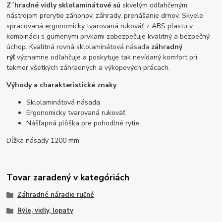
Z´hradné vidly sklolaminátové sú
skvelým odľahčeným
nástrojom prerytie záhonov, záhrady, prenášanie drnov. Skvele
spracovaná ergonomicky tvarovaná rukoväť z ABS plastu v
kombinácii s gumenými prvkami zabezpečuje kvalitný a bezpečný
úchop. Kvalitná rovná sklolaminátová násada
záhradný
rýľ
významne odľahčuje a poskytuje tak nevídaný komfort pri
takmer všetkých záhradných a výkopových prácach.
Výhody a charakteristické znaky
Sklolaminátová násada
Ergonomicky tvarovaná rukoväť
Nášľapná plôška pre pohodlné rytie
Dĺžka násady 1200 mm
Tovar zaradený v kategóriách
Záhradné náradie ručné
Rýle, vidly, lopaty