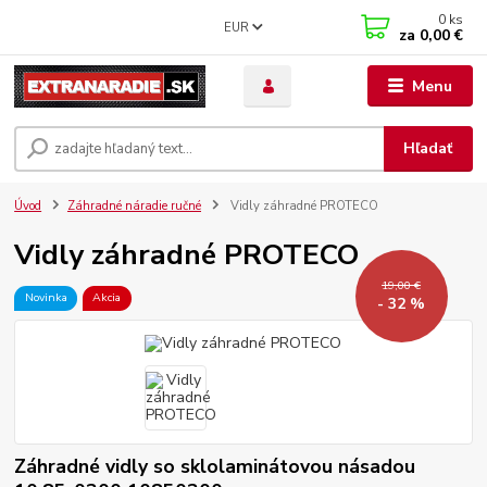
0
ks
EUR
za
0,00 €
Menu
Hľadať
Úvod
Záhradné náradie ručné
Vidly záhradné PROTECO
Vidly záhradné PROTECO
19,00 €
Novinka
Akcia
- 32 %
Záhradné vidly so sklolaminátovou násadou