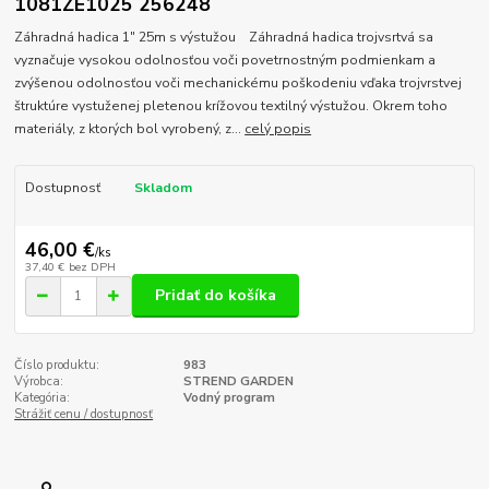
1081ZE1025 256248
Záhradná hadica 1" 25m s výstužou Záhradná hadica trojvsrtvá sa
vyznačuje vysokou odolnosťou voči povetrnostným podmienkam a
zvýšenou odolnosťou voči mechanickému poškodeniu vďaka trojvrstvej
štruktúre vystuženej pletenou krížovou textilný výstužou. Okrem toho
materiály, z ktorých bol vyrobený, z...
celý popis
Dostupnosť
Skladom
46,00 €
/
ks
37,40 €
bez DPH
Pridať do košíka
Číslo produktu:
983
Výrobca:
STREND GARDEN
Kategória:
Vodný program
Strážiť cenu / dostupnosť