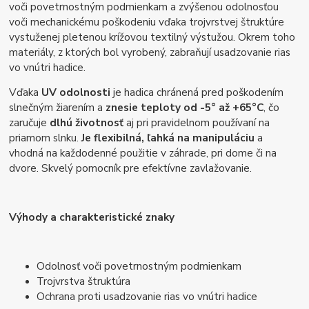
voči povetrnostným podmienkam a zvýšenou odolnosťou
voči mechanickému poškodeniu vďaka trojvrstvej štruktúre
vystuženej pletenou krížovou textilný výstužou. Okrem toho
materiály, z ktorých bol vyrobený, zabraňují usadzovanie rias
vo vnútri hadice.
Vďaka
UV odolnosti
je hadica chránená pred poškodením
slnečným žiarením a
znesie teploty od -5° až +65°C
, čo
zaručuje
dlhú životnosť
aj pri pravidelnom používaní na
priamom slnku.
Je flexibilná, ľahká na manipuláciu
a
vhodná na každodenné použitie v záhrade, pri dome či na
dvore. Skvelý pomocník pre efektívne zavlažovanie.
Výhody a charakteristické znaky
Odolnosť voči povetrnostným podmienkam
Trojvrstva štruktúra
Ochrana proti usadzovanie rias vo vnútri hadice