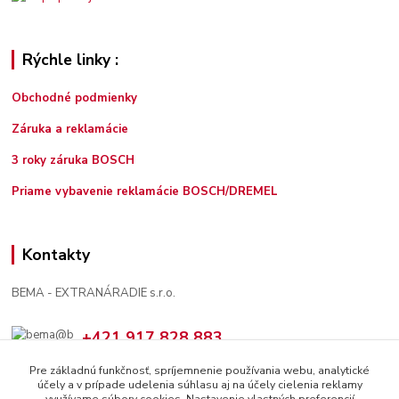
Rýchle linky :
Obchodné podmienky
Záruka a reklamácie
3 roky záruka BOSCH
Priame vybavenie reklamácie BOSCH/DREMEL
Kontakty
BEMA - EXTRANÁRADIE s.r.o.
+421 917 828 883
7:30 - 12:00, 13:00 - 16:00
Pre základnú funkčnosť, spríjemnenie používania webu, analytické
účely a v prípade udelenia súhlasu aj na účely cielenia reklamy
bema@bema.sk