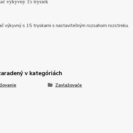
ač výkyvný 15 trysiek
ač výkyvný s 15 tryskami s nastaviteľným rozsahom rozstreku.
zaradený v kategóriách
žovanie
Zavlažovače