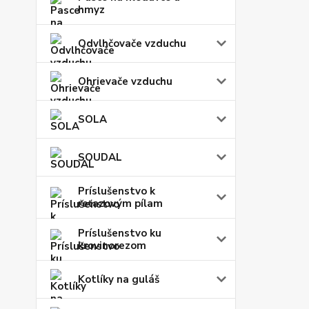
hmyz
Odvlhčovače vzduchu
Ohrievače vzduchu
SOLA
SOUDAL
Príslušenstvo k
reťazovým pílam
Príslušenstvo ku
krovinorezom
Kotlíky na guláš