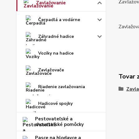
Zavlažov
Zavlažovanie
Čerpadlá a vodárne
Zavlažov
Záhradné hadice
Vozíky na hadice
Zavlažovače
Tovar 
Riadenie zavlažovania
Zavla
Hadicové spojky
Pestovateľské a
chovateľské pomôcky
Pasce na hlodavce a