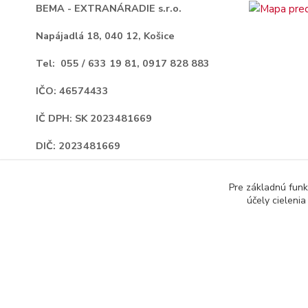
BEMA - EXTRANÁRADIE s.r.o.
Napájadlá 18,
040 12, Košice
Tel: 055 / 633 19 81, 0917 828 883
IČO: 46574433
IČ DPH: SK 2023481669
DIČ: 2023481669
Okresný súd Košice I, Oddiel : Sro,
Pre základnú funk
Vložka číslo : 29407/V
účely cieleni
BEMA - EXTRANÁRADIE s.r.o.