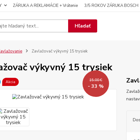
Y
ZÁRUKA A REKLAMÁCIE + Vrátenie
3/5 ROKOV ZÁRUKA BOSCH
Hľadať
avlažovanie
Zavlažovač výkyvný 15 trysiek
ažovač výkyvný 15 trysiek
Zavl
15,00 €
Akcia
- 33 %
Zavlaž
nastav
Dos