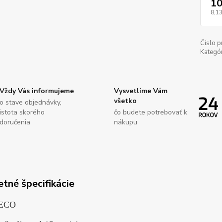
10
8,13
Číslo p
Kategór
Vždy Vás informujeme
Vysvetlíme Vám
všetko
o stave objednávky,
istota skorého
čo budete potrebovať k
doručenia
nákupu
tné špecifikácie