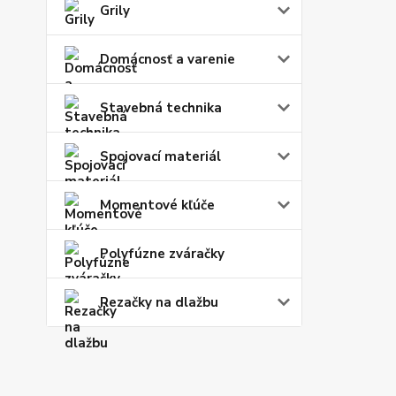
Grily
Domácnosť a varenie
Stavebná technika
Spojovací materiál
Momentové kľúče
Polyfúzne zváračky
Rezačky na dlažbu