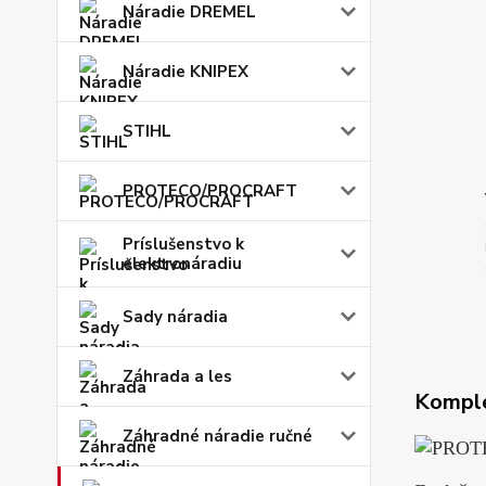
Náradie DREMEL
Náradie KNIPEX
STIHL
PROTECO/PROCRAFT
Príslušenstvo k
elektronáradiu
Sady náradia
Záhrada a les
Komple
Záhradné náradie ručné