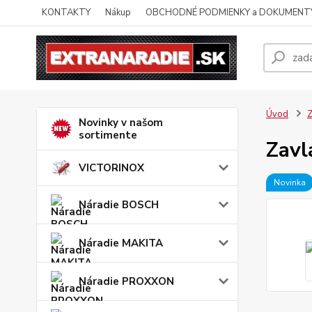
KONTAKTY
Nákup
OBCHODNÉ PODMIENKY a DOKUMENT
Úvod
Z
Novinky v našom
sortimente
Zavl
VICTORINOX
Novinka
Náradie BOSCH
Náradie MAKITA
Náradie PROXXON