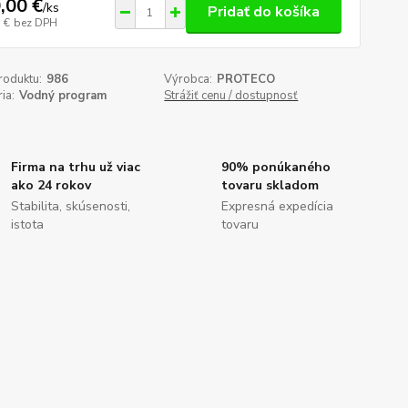
,00 €
/
ks
Pridať do košíka
 €
bez DPH
roduktu:
986
Výrobca:
PROTECO
ia:
Vodný program
Strážiť cenu / dostupnosť
Firma na trhu už viac
90% ponúkaného
ako 24 rokov
tovaru skladom
Stabilita, skúsenosti,
Expresná expedícia
istota
tovaru